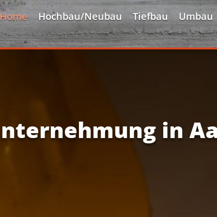
Home
Hochbau/Neubau
Tiefbau
Umbau
nternehmung in A