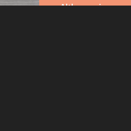
Altbausanierung
Die Rütscherbau GmbH ist Ihr
bevorzugter Partner in all Ihren
Sanierungsvorhaben.
Der direkte
Anfragen jeder Art können Sie direkt über