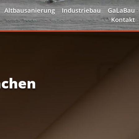
Altbausanierung
Industriebau
GaLaBau
Kontakt
achen