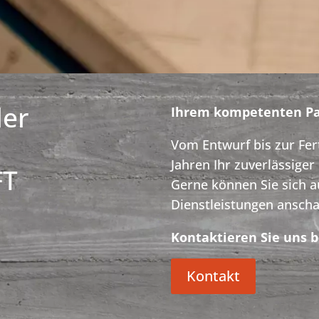
der
Ihrem kompetenten Par
Vom Entwurf bis zur Fert
Jahren Ihr zuverlässiger
FT
Gerne können Sie sich a
Dienstleistungen ansch
Kontaktieren Sie uns b
Kontakt