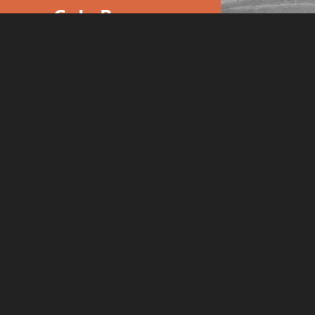
GaLaBau
Die Rütscherbau GmbH ist Ihr
evorzugter Partner im Garten- und
Landschaftsbau.
me